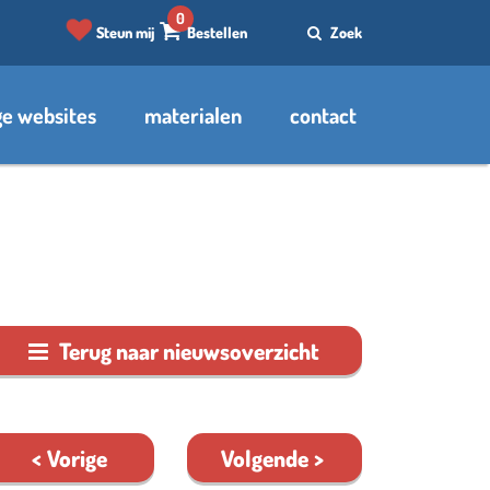
0
Steun mij
Bestellen
Zoek
e websites
materialen
contact
den
Terug naar nieuwsoverzicht
Vorige
Volgende