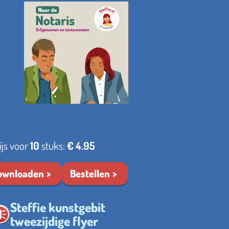
ijs voor
10
stuks:
€ 4.95
ownloaden
Bestellen
Steffie kunstgebit
tweezijdige flyer