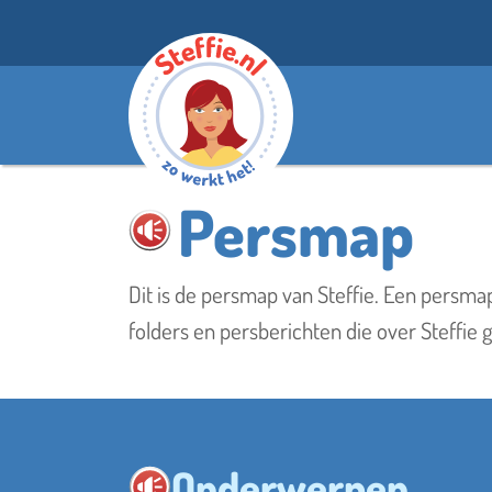
Persmap
Steffie helpt 
Dit is de persmap van Steffie. Een persma
folders en persberichten die over Steffie 
Onderwerpen