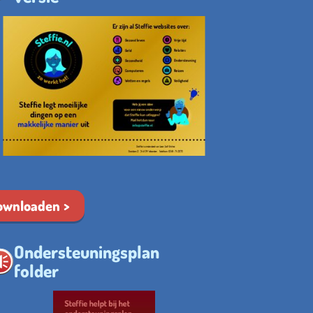
ownloaden
Ondersteuningsplan
folder