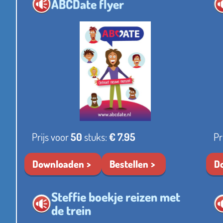
ABCDate flyer
Prijs voor
50
stuks:
€ 7.95
Pr
Downloaden
Bestellen
D
Steffie boekje reizen met
de trein