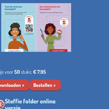
ijs voor
50
stuks:
€ 7.95
ownloaden
Bestellen
Steffie folder online
versie