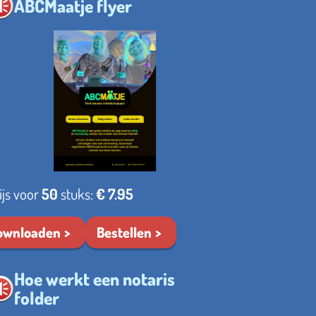
ABCMaatje flyer
ijs voor
50
stuks:
€ 7.95
ownloaden
Bestellen
Hoe werkt een notaris
folder