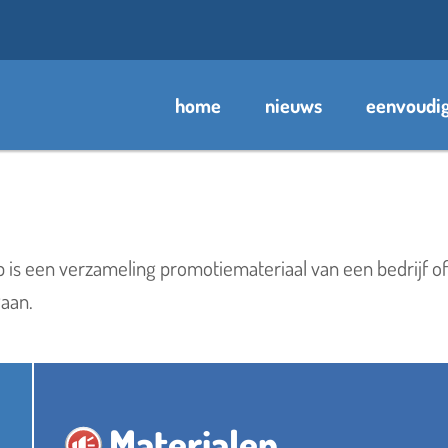
home
nieuws
eenvoudig
je graag om iets te vin
p is een verzameling promotiemateriaal van een bedrijf of
gaan.
Materialen